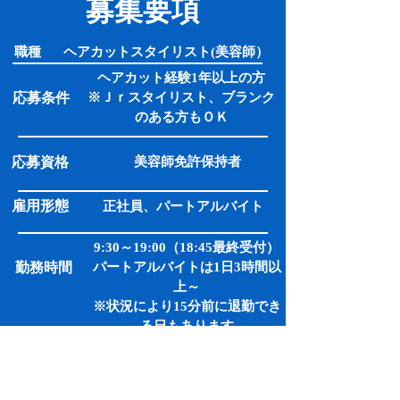
募集要項
​職種
​ヘアカットスタイリスト(美容師）
ヘアカット経験1年以上の方
応募条件
​※Ｊｒスタイリスト、ブランク
のある方もＯＫ
応募資格
美容師免許保持者
雇用形態
正社員、パートアルバイト
9:30～19:00（18:45最終受付）
勤務時間
​パートアルバイトは1日3時間以
上～
​※状況により15分前に退勤でき
る日もあります
月７～８日休み
（休日日数相談可能）
休日
​年次有給休暇、年始休暇あり