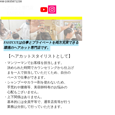
AW-10835871238
​ヘアカット専門店
FASTCUT
FASTCUTは仕事とプライベートを両方充実できる
環境のヘアカット専門店です。
【ヘアカットスタイリストとして】
・マンツーマンでお客様を担当します。
決められた時間で​
カウンセリングから仕上げ
まを一人で担当していただくため
、自分の
​ ペースで仕事ができます。
・シャンプーやカラー剤を使わないため、
手荒れや腰痛等、美容師特有のお悩みの
​ 心配もございません。
・上下関係はありません。
基本的には全員平等で、通常店長等が行う
​ 業務は分担して行っていただきます。