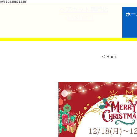
AW-10835871238
​ヘアカット専門店
ホー
FASTCUT
< Back