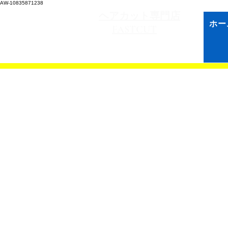
AW-10835871238
​ヘアカット専門店
ホー
FASTCUT